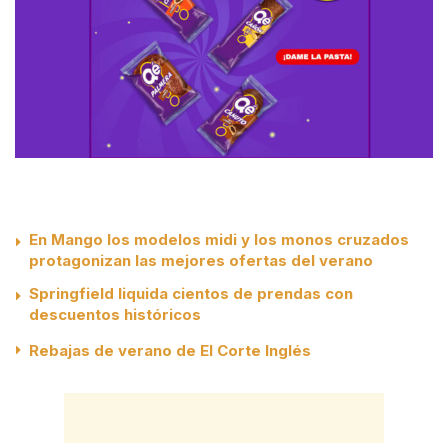
En Mango los modelos midi y los monos cruzados
protagonizan las mejores ofertas del verano
Springfield liquida cientos de prendas con
descuentos históricos
Rebajas de verano de El Corte Inglés