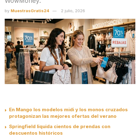
WowMoney.
by
MuestrasGratis24
2 julio, 2026
En Mango los modelos midi y los monos cruzados
protagonizan las mejores ofertas del verano
Springfield liquida cientos de prendas con
descuentos históricos