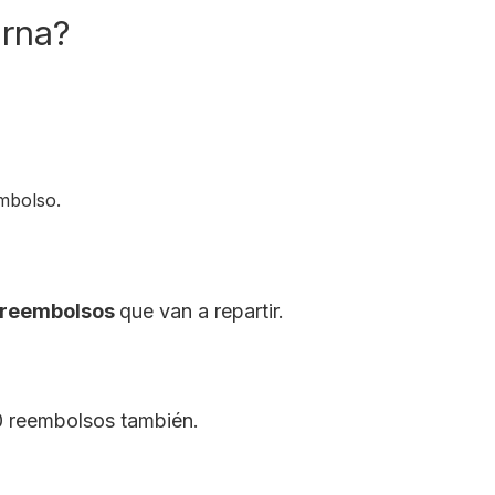
erna?
embolso.
0 reembolsos
que van a repartir.
00 reembolsos también.