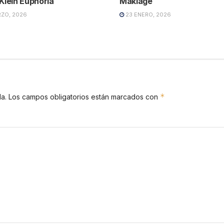
 Klein Euphoria
Makiage
ZO, 2026
23 ENERO, 2026
*
a.
Los campos obligatorios están marcados con