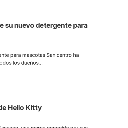
de su nuevo detergente para
ante para mascotas Sanicentro ha
odos los dueños...
de Hello Kitty
y Essence, una marca conocida por sus