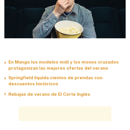
En Mango los modelos midi y los monos cruzados
protagonizan las mejores ofertas del verano
Springfield liquida cientos de prendas con
descuentos históricos
Rebajas de verano de El Corte Inglés