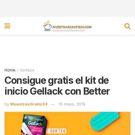
Home
Sorteos
Consigue gratis el kit de
inicio Gellack con Better
by
MuestrasGratis24
15 mayo, 2019