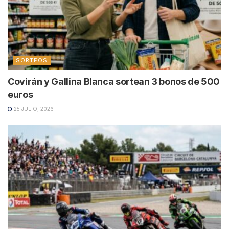
SORTEOS
Covirán y Gallina Blanca sortean 3 bonos de 500
euros
25 JULIO, 2026