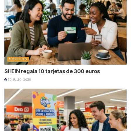
SORTEOS
SHEIN regala 10 tarjetas de 300 euros
30 JULIO, 2026