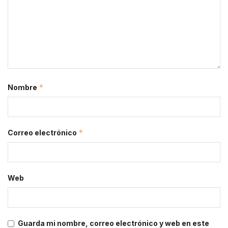
*
Nombre
*
Correo electrónico
Web
Guarda mi nombre, correo electrónico y web en este