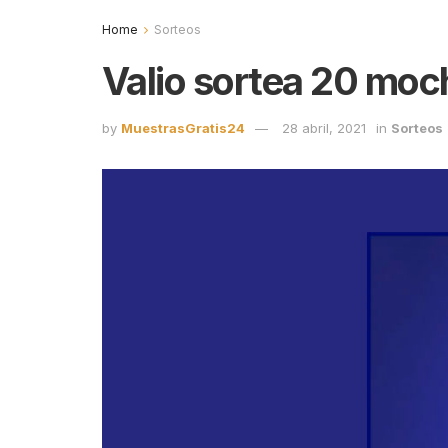
Home
Sorteos
Valio sortea 20 moch
by
MuestrasGratis24
28 abril, 2021
in
Sorteos