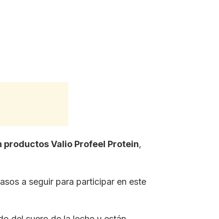
 productos Valio Profeel Protein
,
asos a seguir para participar en este
o del suero de la leche y están