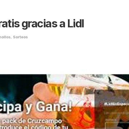
tis gracias a Lidl
hollos
,
Sorteos