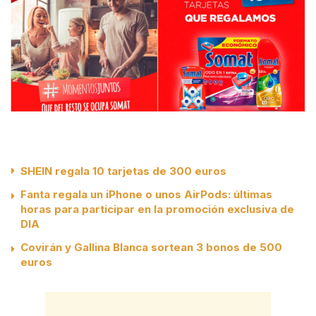
SHEIN regala 10 tarjetas de 300 euros
Fanta regala un iPhone o unos AirPods: últimas
horas para participar en la promoción exclusiva de
DIA
Covirán y Gallina Blanca sortean 3 bonos de 500
euros