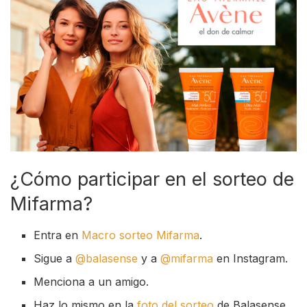
¿Cómo participar en el sorteo de
Mifarma?
Entra en
Macro sorteo Mifarma
.
Sigue a
@balasense
y a
@mifarma
en Instagram.
Menciona a un amigo.
Haz lo mismo en la
foto del sorteo
de Balasense