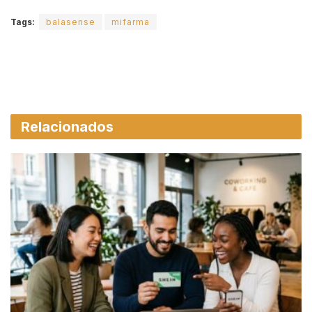
Tags:
balasense
mifarma
Relacionados