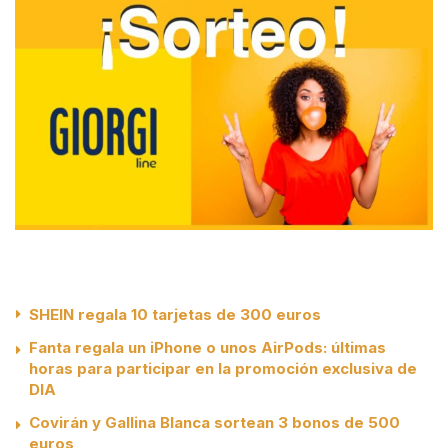
SHEIN regala 10 tarjetas de 300 euros
Fanta regala un iPhone o unos AirPods: últimas
horas para participar en la promoción exclusiva de
DIA
Covirán y Gallina Blanca sortean 3 bonos de 500
euros