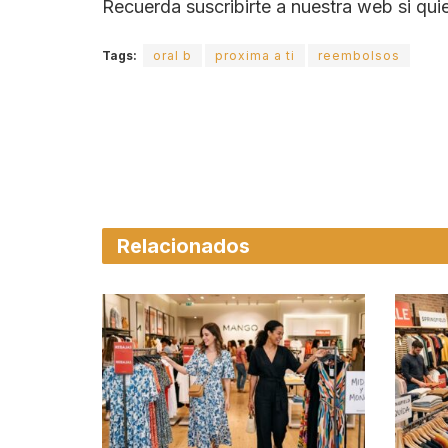
Recuerda suscribirte a nuestra web si qu
Tags:
oral b
proxima a ti
reembolsos
Relacionados