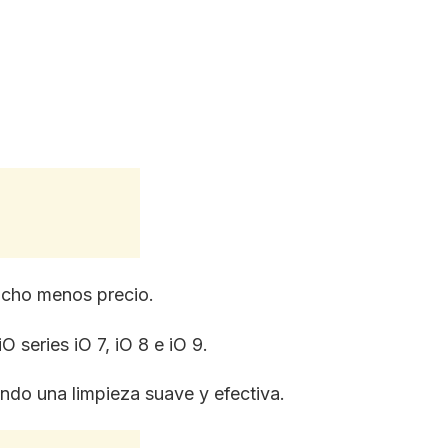
ucho menos precio.
O series iO 7, iO 8 e iO 9.
ando una limpieza suave y efectiva.