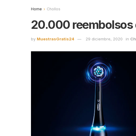
Home
Chollos
20.000 reembolsos de
by
MuestrasGratis24
29 diciembre, 2020
in
Ch