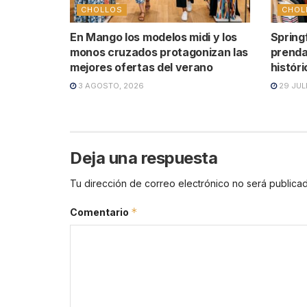
CHOLLOS
CHOL
En Mango los modelos midi y los
Springf
monos cruzados protagonizan las
prenda
mejores ofertas del verano
histór
3 AGOSTO, 2026
29 JUL
Deja una respuesta
Tu dirección de correo electrónico no será publicad
*
Comentario