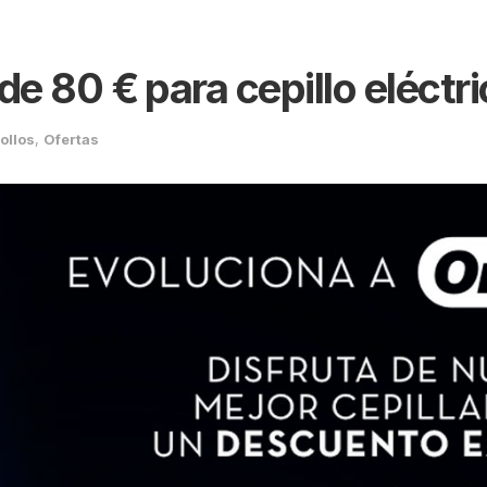
 80 € para cepillo eléctri
ollos
,
Ofertas