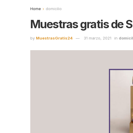
Home
domicilio
Muestras gratis de S
by
MuestrasGratis24
31 marzo, 2021
in
domicil