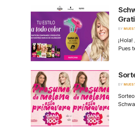
Schw
Grat
BY
MUES
¡Hola!
Pues t
Sort
BY
MUES
Sorteo
Schwar