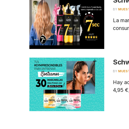
Schw
BY
MUES
La mar
consum
Schw
BY
MUES
Hay ac
4,95 €,