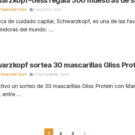
arzkopf-Gliss regala 500 muestras de su
TRASGRATIS24
2 AGOSTO, 2021
ca de cuidado capilar, Schwarzkopf, es una de las favo
idoras del mundo. ...
arzkopf sortea 30 mascarillas Gliss Pro
TRASGRATIS24
27 NOVIEMBRE, 2020
tivo un sorteo de 30 mascarillas Gliss Protein con M
 entre ...
1
2
3