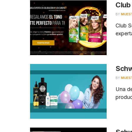
Club
BY
MUES
Club S
experta
Schw
BY
MUES
Una de
product