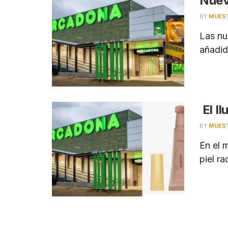
Nuev
BY
MUES
Las nu
añadid
El I
BY
MUES
En el 
piel ra