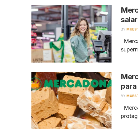
Merc
sala
BY
MUES
Mercad
superm
Merc
para
BY
MUES
Mercad
protag