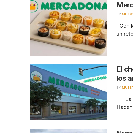
Merc
BY
MUES
Con la
un reto
El c
los 
BY
MUES
La cad
Hacend