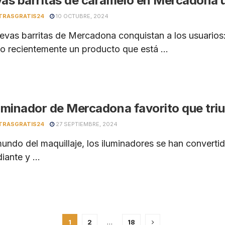
as barritas de caramelo en Mercadona un
TRASGRATIS24
10 OCTUBRE, 2024
evas barritas de Mercadona conquistan a los usuario
o recientemente un producto que está ...
luminador de Mercadona favorito que triu
TRASGRATIS24
27 SEPTIEMBRE, 2024
mundo del maquillaje, los iluminadores se han converti
diante y ...
1
2
…
18