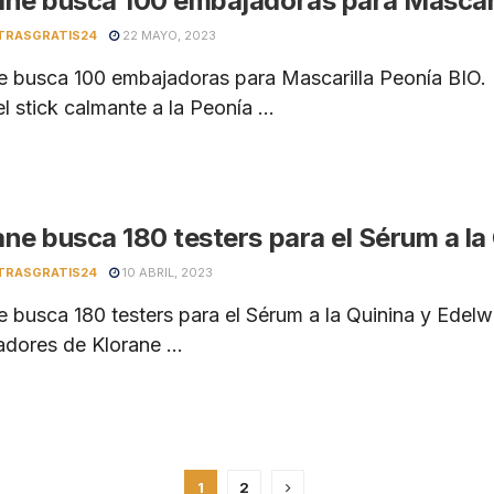
ane busca 100 embajadoras para Mascari
TRASGRATIS24
22 MAYO, 2023
e busca 100 embajadoras para Mascarilla Peonía BIO. 
el stick calmante a la Peonía ...
ane busca 180 testers para el Sérum a la
TRASGRATIS24
10 ABRIL, 2023
e busca 180 testers para el Sérum a la Quinina y Edelw
dores de Klorane ...
1
2