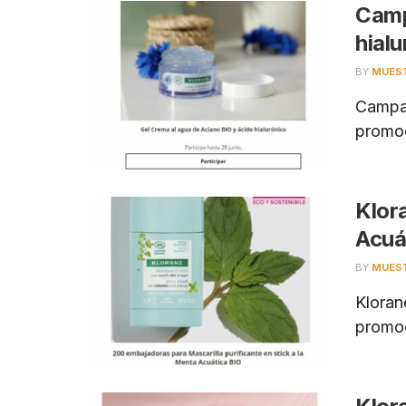
Camp
hialu
BY
MUES
Campañ
promoc
Klor
Acuá
BY
MUES
Kloran
promoc