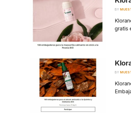
Klor
BY
MUES
Kloran
gratis 
Klor
BY
MUES
Kloran
Embaja