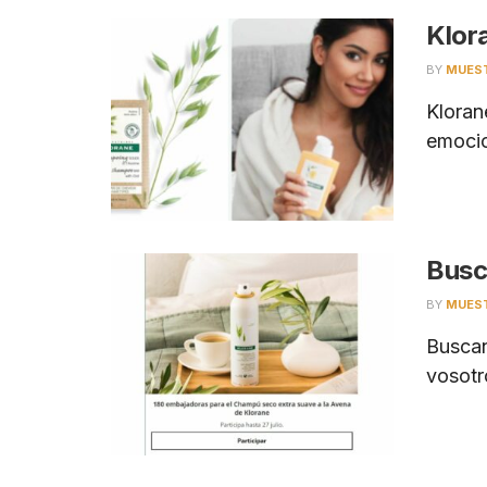
Klor
BY
MUES
Kloran
emocio
Busc
BY
MUES
Buscan
vosotr