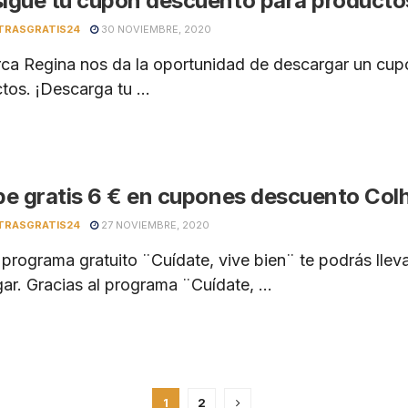
igue tu cupón descuento para producto
TRASGRATIS24
30 NOVIEMBRE, 2020
ca Regina nos da la oportunidad de descargar un cupó
tos. ¡Descarga tu ...
be gratis 6 € en cupones descuento Col
TRASGRATIS24
27 NOVIEMBRE, 2020
 programa gratuito ¨Cuídate, vive bien¨ te podrás lle
ar. Gracias al programa ¨Cuídate, ...
1
2