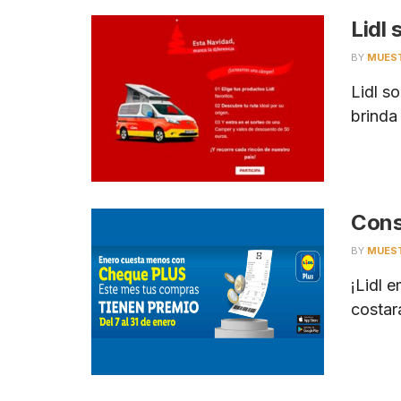
Lidl
BY
MUES
Lidl s
brinda 
Cons
BY
MUES
¡Lidl 
costar