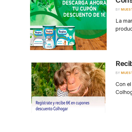
Cons
BY
MUES
La mar
produc
Reci
BY
MUES
Con el
Colhog