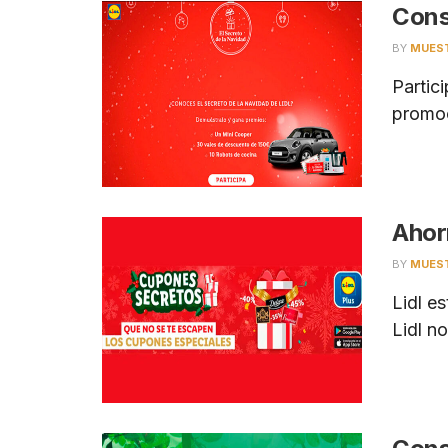
Cons
BY
MUES
Partic
promoc
Ahor
BY
MUES
Lidl e
Lidl no