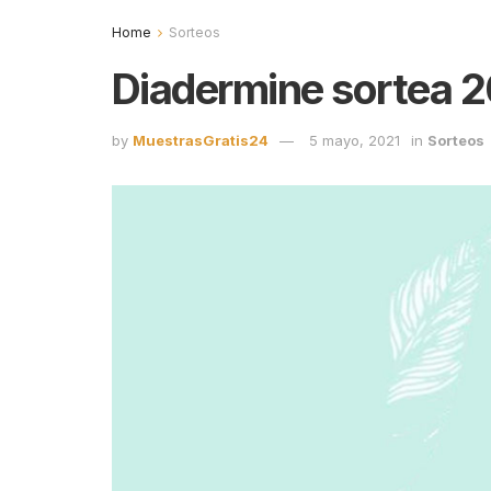
Home
Sorteos
Diadermine sortea 20
by
MuestrasGratis24
5 mayo, 2021
in
Sorteos