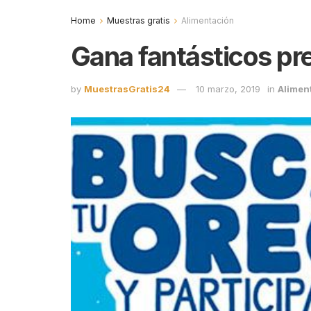
Home
Muestras gratis
Alimentación
Gana fantásticos pr
by
MuestrasGratis24
10 marzo, 2019
in
Alimen