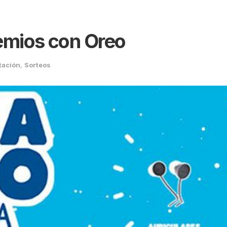
emios con Oreo
tación
,
Sorteos