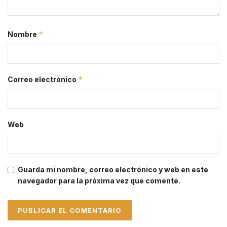
*
Nombre
*
Correo electrónico
Web
Guarda mi nombre, correo electrónico y web en este
navegador para la próxima vez que comente.