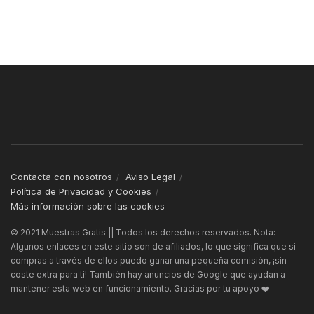
Contacta con nosotros
Aviso Legal
Política de Privacidad y Cookies
Más información sobre las cookies
© 2021 Muestras Gratis || Todos los derechos reservados. Nota:
Algunos enlaces en este sitio son de afiliados, lo que significa que si
compras a través de ellos puedo ganar una pequeña comisión, ¡sin
coste extra para ti! También hay anuncios de Google que ayudan a
mantener esta web en funcionamiento. Gracias por tu apoyo ❤️