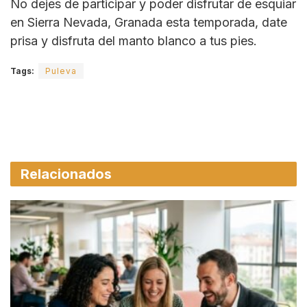
No dejes de participar y poder disfrutar de esquiar
en Sierra Nevada, Granada esta temporada, date
prisa y disfruta del manto blanco a tus pies.
Tags:
Puleva
Relacionados