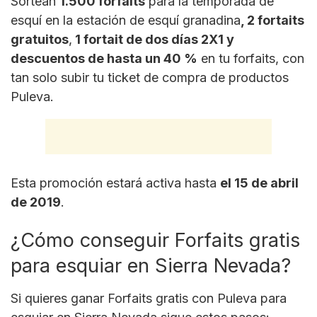
Sortean
1.500 forfaits
para la temporada de
esquí en la estación de esquí granadina
, 2 fortaits
gratuitos
,
1 fortait de dos días 2X1 y
descuentos de hasta un 40 %
en tu forfaits, con
tan solo subir tu ticket de compra de productos
Puleva.
Esta promoción estará activa hasta
el 15 de abril
de 2019
.
¿Cómo conseguir Forfaits gratis
para esquiar en Sierra Nevada?
Si quieres ganar Forfaits gratis con Puleva para