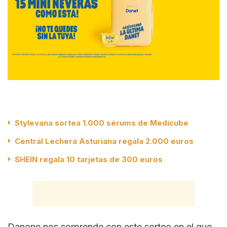
Stylevana sortea 1.000 sérums de Medicube
Central Lechera Asturiana regala 2.000 euros
SHEIN regala 10 tarjetas de 300 euros
Danone nos sorprende con este sorteo en el que