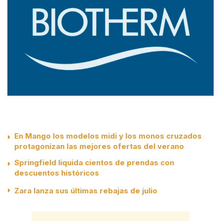
En Mango los modelos midi y los monos cruzados
protagonizan las mejores ofertas del verano
Springfield liquida cientos de prendas con
descuentos históricos
Zara lanza sus últimas rebajas de julio