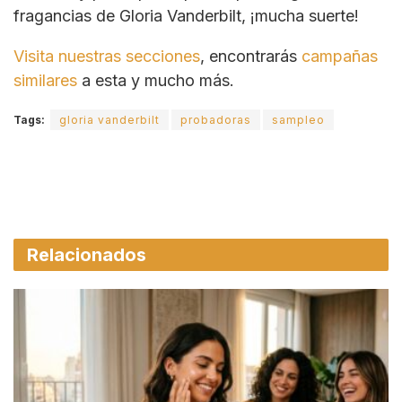
fragancias de Gloria Vanderbilt, ¡mucha suerte!
Visita nuestras secciones
, encontrarás
campañas
similares
a esta y mucho más.
Tags:
gloria vanderbilt
probadoras
sampleo
Relacionados