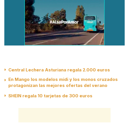
Central Lechera Asturiana regala 2.000 euros
En Mango los modelos midi y los monos cruzados
protagonizan las mejores ofertas del verano
SHEIN regala 10 tarjetas de 300 euros