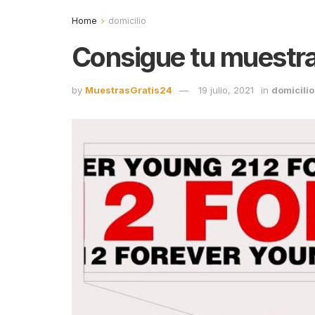
Home
domicilio
Consigue tu muestra 
by
MuestrasGratis24
19 julio, 2021
in
domicilio