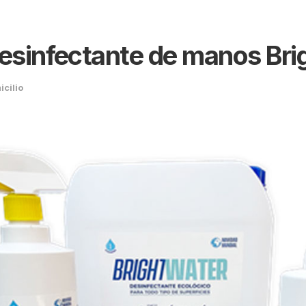
desinfectante de manos Bri
icilio