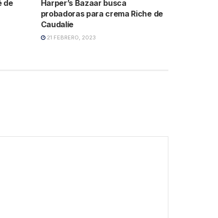
é de
Harper’s Bazaar busca
probadoras para crema Riche de
Caudalíe
21 FEBRERO, 2023