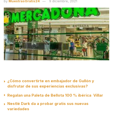
by
MuestrasGratis24
9 diciembre, 2021
¿Cómo convertirte en embajador de Gullón y
disfrutar de sus experiencias exclusivas?
Regalan una Paleta de Bellota 100 % ibérica Villar
Nestlé Dark da a probar gratis sus nuevas
variedades